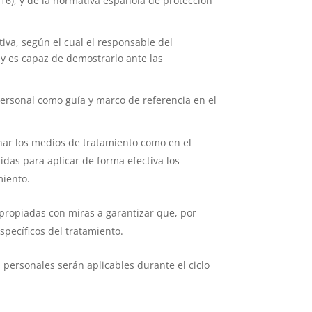
16), y de la normativa española de protección
iva, según el cual el responsable del
 y es capaz de demostrarlo ante las
 personal como guía y marco de referencia en el
nar los medios de tratamiento como en el
das para aplicar de forma efectiva los
miento.
apropiadas con miras a garantizar que, por
specíficos del tratamiento.
s personales serán aplicables durante el ciclo