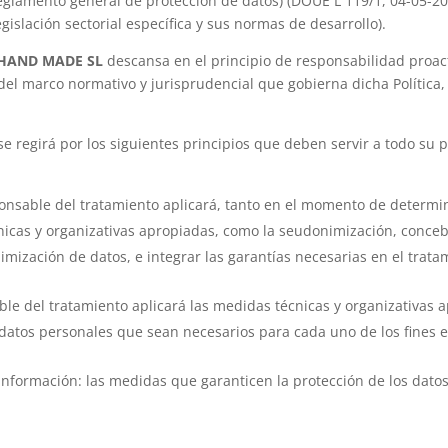
Reglamento general de protección de datos) (DOUE L 119/1, 04-05-20
gislación sectorial específica y sus normas de desarrollo).
 HAND MADE SL
descansa en el principio de responsabilidad proact
el marco normativo y jurisprudencial que gobierna dicha Política,
 se regirá por los siguientes principios que deben servir a todo su
ponsable del tratamiento aplicará, tanto en el momento de determi
cas y organizativas apropiadas, como la seudonimización, concebi
imización de datos, e integrar las garantías necesarias en el trata
ble del tratamiento aplicará las medidas técnicas y organizativas 
 datos personales que sean necesarios para cada uno de los fines e
a información: las medidas que garanticen la protección de los dato