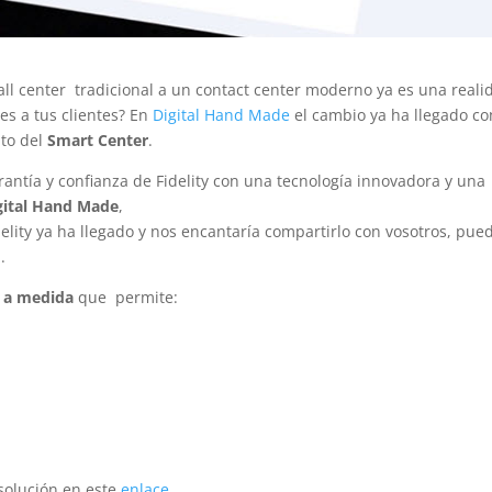
all center tradicional a un contact center moderno ya es una reali
es a tus clientes? En
Digital Hand Made
el cambio ya ha llegado co
nto del
Smart Center
.
arantía y confianza de Fidelity con una tecnología innovadora y una
gital Hand Made
,
elity ya ha llegado y nos encantaría compartirlo con vosotros, pue
n
.
r a medida
que permite:
 solución en este
enlace